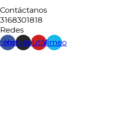
Contáctanos
3168301818
Redes
cebook
Instagram
Youtube
Vimeo