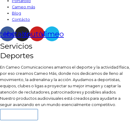
Portafolio
Cameo más
Blog
Contácto
cebook
Instagram
Youtube
Vimeo
Servicios
Deportes
En Cameo Comunicaciones amamos el deporte y la actividad física,
por eso creamos Cameo Más, donde nos dedicamos de lleno al
movimiento, la adrenalina y la acción. Ayudamos a deportistas,
equipos, clubes o ligas a proyectar su mejor imagen y captar la
atención de reclutadores, patrocinadores y posibles aliados.
Nuestro productos audiovisuales está creados para ayudarte a
seguir avanzando en un mundo esencialmente competitivo.
Conoce más