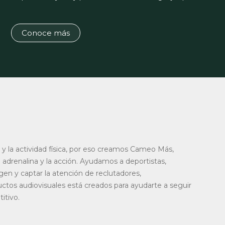
Conoce más
la actividad física, por eso creamos Cameo Más,
adrenalina y la acción. Ayudamos a deportistas,
gen y captar la atención de reclutadores,
uctos audiovisuales está creados para ayudarte a seguir
tivo.