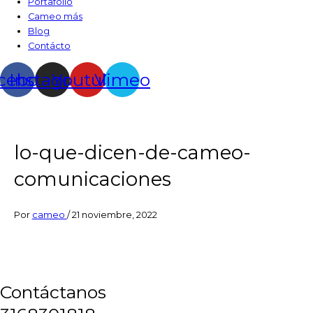
Portafolio
Cameo más
Blog
Contácto
cebook
Instagram
Youtube
Vimeo
lo-que-dicen-de-cameo-
comunicaciones
Por
cameo
/
21 noviembre, 2022
Contáctanos