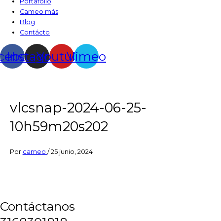
Portafolio
Cameo más
Blog
Contácto
cebook
Instagram
Youtube
Vimeo
vlcsnap-2024-06-25-
10h59m20s202
Por
cameo
/
25 junio, 2024
Contáctanos