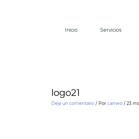
Ir
al
contenido
Inicio
Servicios
logo21
Deja un comentario
/ Por
cameo
/
23 ma