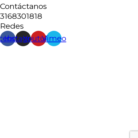
Contáctanos
3168301818
Redes
cebook
Instagram
Youtube
Vimeo