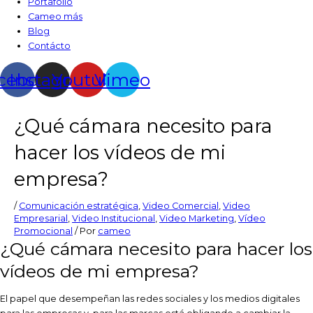
Portafolio
Cameo más
Blog
Contácto
cebook
Instagram
Youtube
Vimeo
¿Qué cámara necesito para
hacer los vídeos de mi
empresa?
/
Comunicación estratégica
,
Video Comercial
,
Video
Empresarial
,
Video Institucional
,
Video Marketing
,
Vídeo
Promocional
/ Por
cameo
¿Qué cámara necesito para hacer los
vídeos de mi empresa?
El papel que desempeñan las redes sociales y los medios digitales