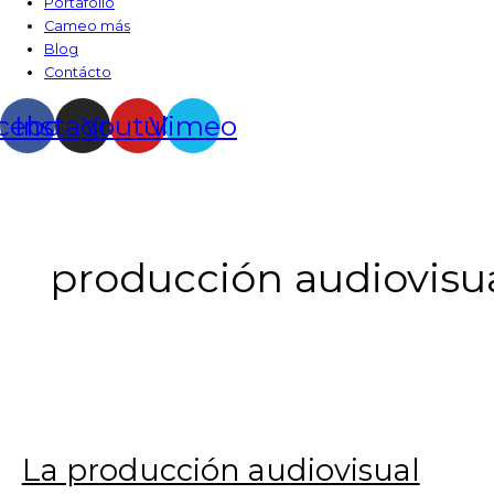
Portafolio
Cameo más
Blog
Contácto
cebook
Instagram
Youtube
Vimeo
producción audiovisu
La producción audiovisual