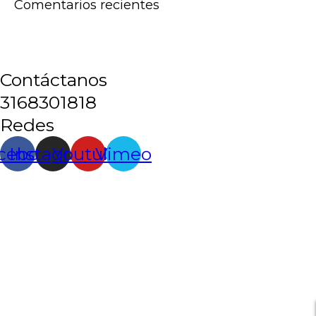
Comentarios recientes
Contáctanos
3168301818
Redes
cebook
Instagram
Youtube
Vimeo